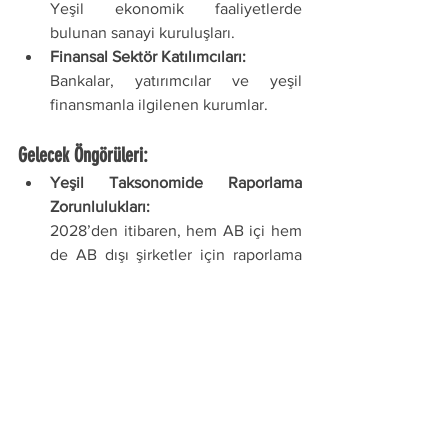
Yeşil ekonomik faaliyetlerde 
bulunan sanayi kuruluşları.
Finansal Sektör Katılımcıları:
Bankalar, yatırımcılar ve yeşil 
finansmanla ilgilenen kurumlar.
Gelecek Öngörüleri:
Yeşil Taksonomide Raporlama 
Zorunlulukları:
2028’den itibaren, hem AB içi hem 
de AB dışı şirketler için raporlama 
zorunlu olacak.
Yeşil Taksonomide Fırsatlar:
AB ve ulusal taksonomilerin 
uyumlaştırılması, uluslararası fonlara 
erişimi artırır.
Yeşil Taksonomide Riskler:
AB kriterleriyle uyumsuzluk, 
Türkiye’ye yönelik yatırımları 