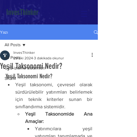
InvesThinker
Yazı
All Posts
InvesThinker
All Posts
29 Eki 2024
3 dakikada okunur
Yeşil Taksonomi Nedir?
GES izleme sistemleri
Yeşil Taksonomi Nedir?
SKDM
Yeşil taksonomi, çevresel olarak 
sürdürülebilir yatırımları belirlemek 
için teknik kriterler sunan bir 
sınıflandırma sistemidir.
Yeşil Taksonomide Ana 
Amaçlar:
Yatırımcılara yeşil 
yatırımları tanımlamada ve 