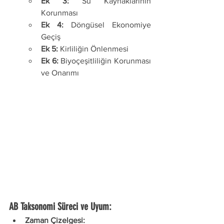
Ek 3:
 Su Kaynaklarının 
Korunması
Ek 4:
 Döngüsel Ekonomiye 
Geçiş
Ek 5:
 Kirliliğin Önlenmesi
Ek 6:
 Biyoçeşitliliğin Korunması 
ve Onarımı
AB Taksonomi Süreci ve Uyum:
Zaman Çizelgesi: