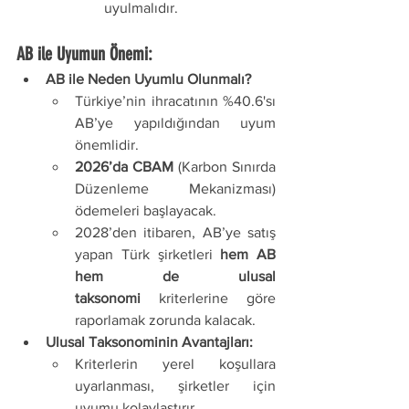
uyulmalıdır.
AB ile Uyumun Önemi:
AB ile Neden Uyumlu Olunmalı?
Türkiye’nin ihracatının %40.6'sı 
AB’ye yapıldığından uyum 
önemlidir.
2026’da CBAM
 (Karbon Sınırda 
Düzenleme Mekanizması) 
ödemeleri başlayacak.
2028’den itibaren, AB’ye satış 
yapan Türk şirketleri 
hem AB 
hem de ulusal 
taksonomi
 kriterlerine göre 
raporlamak zorunda kalacak.
Ulusal Taksonominin Avantajları:
Kriterlerin yerel koşullara 
uyarlanması, şirketler için 
uyumu kolaylaştırır.