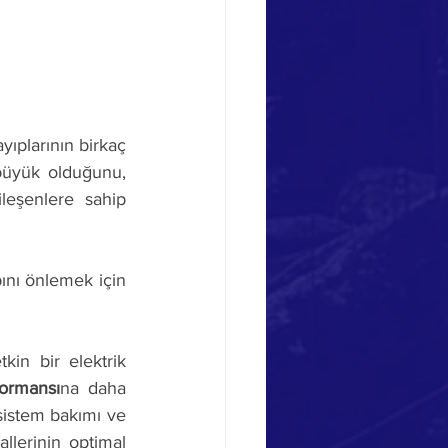
ıplarının birkaç 
büyük olduğunu, 
eşenlere sahip 
nı önlemek için 
kin bir elektrik 
formansı
na daha 
sistem bakımı ve 
llerinin optimal 