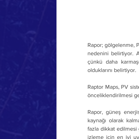
Rapor; gölgelenme, PV
nedenini belirtiyor.
çünkü daha karmaşık
olduklarını belirtiyor.
Raptor Maps, PV sist
önceliklendirilmesi g
Rapor, güneş enerjisi
kaynağı olarak kalm
fazla dikkat edilmesi
izleme için en iyi uy