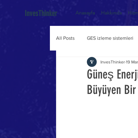
InvesThinker
Anasayfa
Hakkında
Hizm
All Posts
GES izleme sistemleri
InvesThinker
19 Ma
Güneş Enerj
Büyüyen Bir 