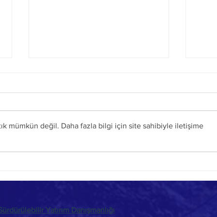
 mümkün değil. Daha fazla bilgi için site sahibiyle iletişime
Güneş Enerjisi Santrallerinde Denetim -
Güneş 
Montaj
Test
ürdürülebilir Yatırım Danışmanlığı