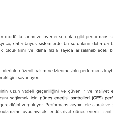
 modül kusurları ve inverter sorunları gibi performans kay
 Ayrıca, daha büyük sistemlerde bu sorunların daha da 
 olduklarını ve daha fazla sayıda arızalanabilecek bil
emlerinin düzenli bakım ve izlenmesinin performans kaybı
erektiğini savunuyor. 
nin uzun vadeli geçerliliğini ve güvenilir ve maliyet et
asını sağlamak için 
güneş enerjisi santralleri (GES) per
 gerektiğini vurguluyor. Performans kaybını ele alarak ve 
gulamaları uygulayarak, endüstriyel güneş enerjisi santra