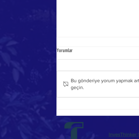
Yorumlar
Bu gönderiye yorum yapmak artık
geçin.
Tier-1 Listesi ve Tier-1 Güneş Paneli
Üreticisi Nedir?
InvesThinker S