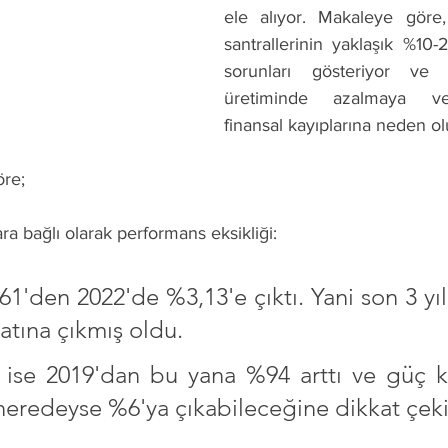
ele alıyor. Makaleye göre,
santrallerinin yaklaşık %10-
sorunları gösteriyor ve
üretiminde azalmaya ve y
finansal kayıplarına neden ol
öre;
ra bağlı olarak performans eksikliği: 
1'den 2022'de %3,13'e çıktı. Yani son 3 yıl 
atına çıkmış oldu.
 ise 2019'dan bu yana %94 arttı ve güç ka
neredeyse %6'ya çıkabileceğine dikkat çeki