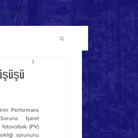
700 01 09
Düşüşü
inin Performans 
Soruna  İşaret 
fotovoltaik (PV) 
ikliği sorununu 