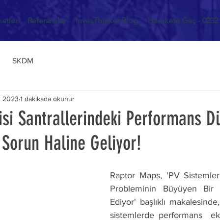
etler
Referanslar
InvesThinker Blog
Harekete Geç - 0232 
SKDM
r 2023
1 dakikada okunur
isi Santrallerindeki Performans 
Sorun Haline Geliyor!
Raptor Maps, 'PV Sistemler
Probleminin Büyüyen Bir 
Ediyor' başlıklı makalesinde, 
sistemlerde performans  eks