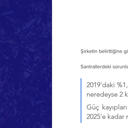
Şirketin belirttiğine g
Santrallerdeki sorunla
2019'daki %1,6
neredeyse 2 k
Güç kayıpları
2025'e kadar 