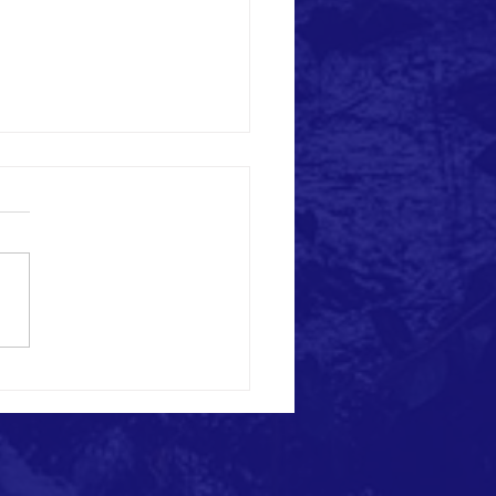
Enerjisi Santrallerinde Denetim -