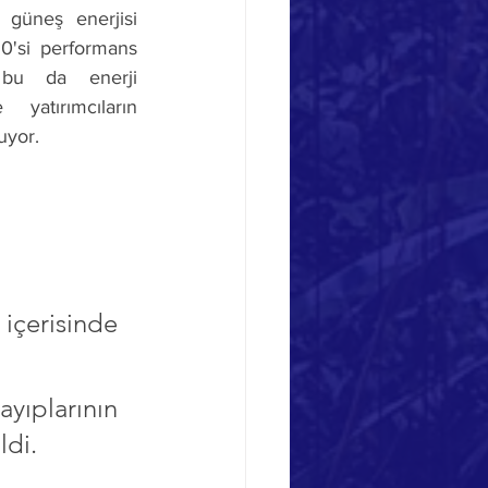
 güneş enerjisi 
20'si performans 
 bu da enerji 
atırımcıların 
uyor. 
içerisinde 
yıplarının 
ldi.