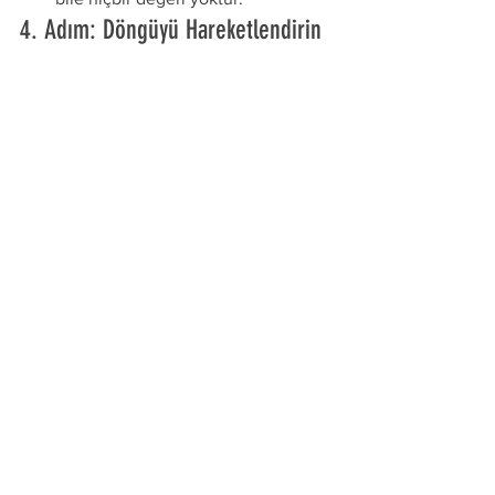
4. Adım: Döngüyü Hareketlendirin
Bu adımın amacı, ürünün döngüsel 
olmasının ötesine geçen 
hareketlendirici değer önermeleri 
yaratmaktır. Örneğin deneyim satışı; bir 
şirketin yalnızca ürünü değil, aynı 
zamanda ürünüyle ilgili daha yüksek 
müşteri talebine yol açabilecek tüm bir 
deneyimi sunarak müşterileri için nasıl 
ek değer yaratabileceğini açıklar. 