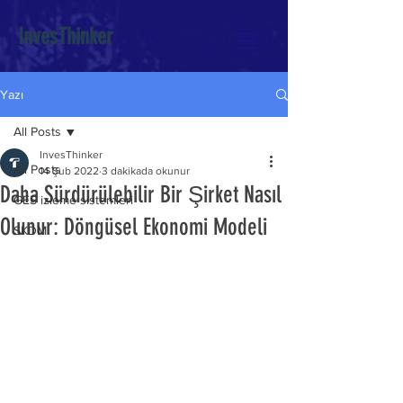
InvesThinker
Yazı
All Posts
InvesThinker
All Posts
14 Şub 2022
3 dakikada okunur
Daha Sürdürülebilir Bir Şirket Nasıl
GES izleme sistemleri
Olunur: Döngüsel Ekonomi Modeli
SKDM