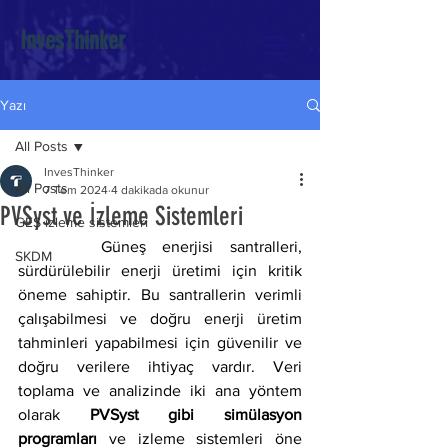
InvesThinker
Yazı
All Posts
InvesThinker
All Posts
7 Tem 2024
4 dakikada okunur
PVSyst ve İzleme Sistemleri
GES izleme sistemleri
     Güneş enerjisi santralleri, 
SKDM
sürdürülebilir enerji üretimi için kritik 
öneme sahiptir. Bu santrallerin verimli 
çalışabilmesi ve doğru enerji üretim 
tahminleri yapabilmesi için güvenilir ve 
doğru verilere ihtiyaç vardır. Veri 
toplama ve analizinde iki ana yöntem 
olarak 
PVSyst gibi simülasyon 
programları
 ve izleme sistemleri öne 